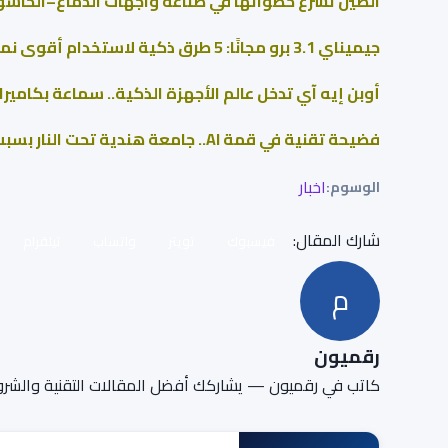
الصين تسرّع خطواتها في صناعة واجهات الدماغ–الحاس
جيميناي 3.1 برو مجانًا: 5 طرق ذكية لاستخدام أقوى نماذج الذكاء الاصطناعي بدون اشتراك مدفوع
أوبن إيه آي تدخل عالم الأجهزة الذكية.. سماعة بكاميرا ت
فضيحة تقنية في قمة AI.. جامعة هندية تحت النار بسبب روبوت صيني
اخبار
الوسوم:
شارك المقال:
فيسبوك
تويتر
واتساب
تيلقرام
م
رقميون
كاتب في رقميون — يشاركك أفضل المقالات التقنية والشرو