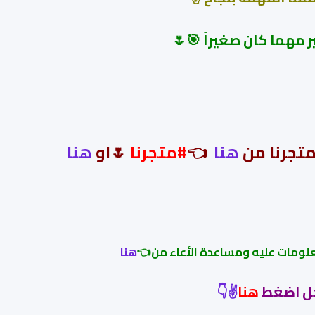
 مهما كان صغيراً 🎯🌷
متجرنا من
هنا
👈
#
متجرنا
🌷او
هنا
لومات عليه ومساعدة الأعاء من👈
هنا
وجل اضغط
هنا
✌👇