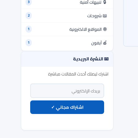
🔒
تنبيهات أمنية
3
📖
شروحات
2
🌐
المواقع الالكترونية
1
🍎
آيفون
1
📧 النشرة البريدية
اشترك ليصلك أحدث المقالات مباشرة
اشتراك مجاني ✓