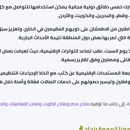
رك خمس دقائق دولية مجانية يمكن استخدامها للتواصل مع كل
 وقطر، والبحرين، والكويت، والأردن.
نين من الاطمئنان على ذويهم المقيمين في الخارج، وتعزيز سبل
لتي تمر بها بعض دول المنطقة نتيجة الأحداث الجارية.
يوم السبت، عقب تصاعد التوترات الإقليمية، حيث تعرضت بعض ا
تلى ومصابين وفق تقارير رسمية.
بعة المستجدات الإقليمية عن كثب، مع اتخاذ الإجراءات التنظيمي
واطنين وتيسير حصولهم على خدمات اتصالات فعّالة وآمنة خلال 
ة
، إلى جانب ما توفره
متاجر مص
ر
ومتاجر الكويت
ومتاجر الفيتامينات
والم
ممنا المهمة بنجاح ✌