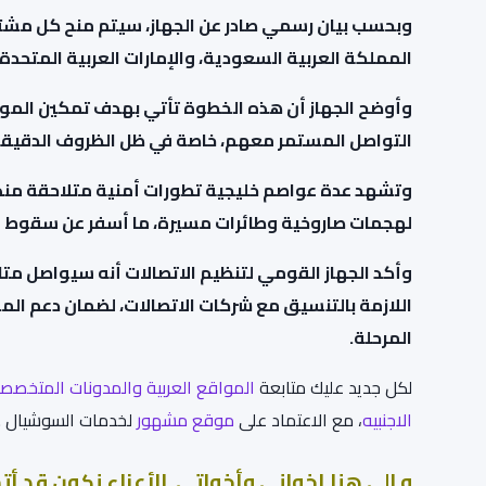
وبحسب بيان رسمي صادر عن الجهاز، سيتم منح كل مشت
المملكة العربية السعودية، والإمارات العربية المتحدة،
وأوضح الجهاز أن هذه الخطوة تأتي بهدف تمكين المواط
التواصل المستمر معهم، خاصة في ظل الظروف الدقيقة ا
وتشهد عدة عواصم خليجية تطورات أمنية متلاحقة منذ 
لهجمات صاروخية وطائرات مسيرة، ما أسفر عن سقوط ق
وأكد الجهاز القومي لتنظيم الاتصالات أنه سيواصل متا
اللازمة بالتنسيق مع شركات الاتصالات، لضمان دعم الم
المرحلة.
لكل جديد عليك متابعة
المواقع العربية
والمدونات المتخصص
الاجنبيه
، مع الاعتماد على
موقع مشهور
لخدمات السوشيال .
و الى هنا إخوانى وأخواتى الأعزاء نكون قد أت