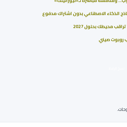
وب… ومنافسة مباشرة لـ«نيورالينك»
راقب محيطك بحلول 2027
نسخ الرابط
حات.