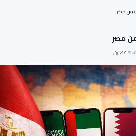
•
💬 0 تعليق