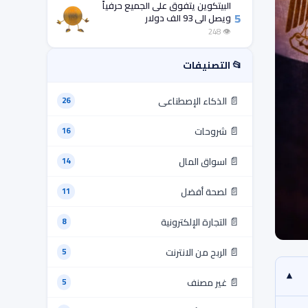
البيتكوين يتفوق على الجميع حرفياً
5
ويصل الى 93 الف دولار
👁 248
📂 التصنيفات
📄
الذكاء الإصطناعى
26
📄
شروحات
16
📄
اسواق المال
14
📄
لصحة أفضل
11
📄
التجارة الإلكترونية
8
📄
الربح من الانترنت
5
▾
📄
غير مصنف
5