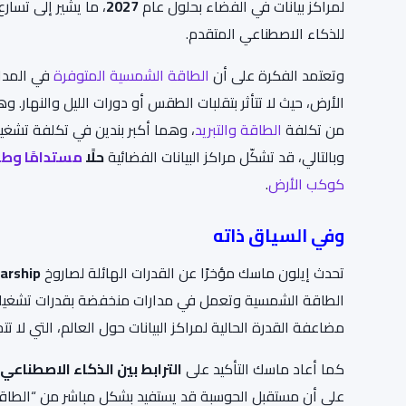
لمراكز بيانات في الفضاء بحلول عام
2027
، ما يشير إلى تسا
للذكاء الاصطناعي المتقدم.
وتعتمد الفكرة على أن
الطاقة الشمسية المتوفرة
في المدا
الأرض، حيث لا تتأثر بتقلبات الطقس أو دورات الليل والنهار. 
من تكلفة
الطاقة والتبريد
، وهما أكبر بندين في تكلفة تشغيل
وبالتالي، قد تشكّل مراكز البيانات الفضائية
حلًا
مستدامًا وطو
كوكب الأرض
.
وفي السياق ذاته
تحدث إيلون ماسك مؤخرًا عن القدرات الهائلة لصاروخ
arship
الطاقة الشمسية وتعمل في مدارات منخفضة بقدرات تشغيلية
مضاعفة القدرة الحالية لمراكز البيانات حول العالم، التي لا تت
كما أعاد ماسك التأكيد على
الترابط بين الذكاء الاصطناعي
على أن مستقبل الحوسبة قد يستفيد بشكل مباشر من “الطاقة