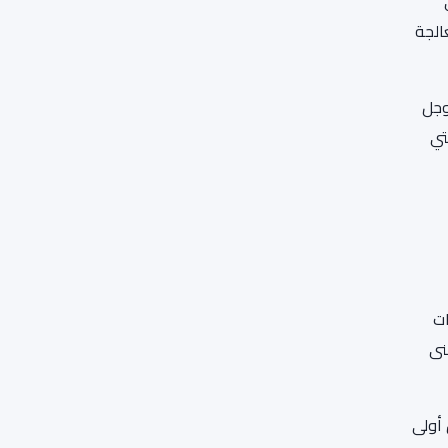
الجة
وجل
تي
ات
نى
 أولى