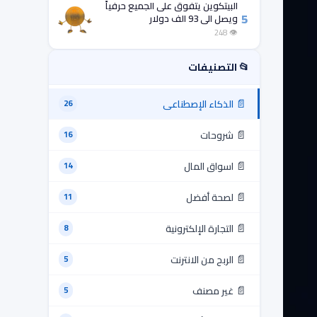
البيتكوين يتفوق على الجميع حرفياً
5
ويصل الى 93 الف دولار
👁 248
📂 التصنيفات
📄
الذكاء الإصطناعى
26
📄
شروحات
16
📄
اسواق المال
14
📄
لصحة أفضل
11
📄
التجارة الإلكترونية
8
📄
الربح من الانترنت
5
📄
غير مصنف
5