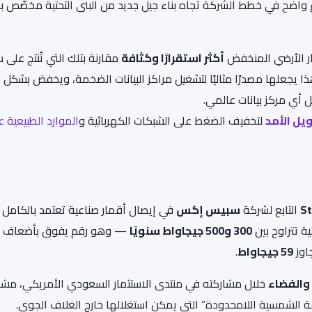
رع واضح في خطط الشركة تجاه بناء جيل جديد من البنى التحتية مخصّص ب
ر الأرضي المنخفض
أكثر استقرارًا وكثافة
مقارنة بتلك التي تُنتج على
وهذا يجعلها مصدرًا مثاليًا لتشغيل مراكز البيانات الضخمة، ويخفض بشكل
 أي مركز بيانات عالمي.
يل الأمد
لتخفيف الضغط على الشبكات الكهربائية و
الموارد الطبيعية 
St
التابع لشركة
سبيس إكس
في إيصال أقمار صناعية تعتمد بالكامل 
 تتراوح بين
300 و500 جيجاواط سنويًا
— وهو رقم يفوق بأضعاف
جاوز
59 جيجاواط
.
 والفضاء
خلال مشاركته في منتدى الاستثمار السعودي الأمريكي، مشدد
 الشمسية اللامحدودة” التي يمكن استغلالها خارج الغلاف الجوي.