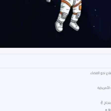
قلاع نحو الفضاء
لأمريكية
بنجاح ✌
🎯🌷