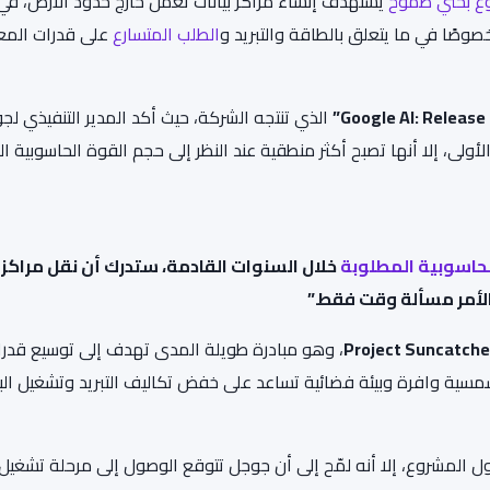
وع بحثي طموح
يستهدف إنشاء مراكز بيانات تعمل خارج حدود الأرض، في
 خصوصًا في ما يتعلق بالطاقة والتبريد و
الطلب المتسارع
على قدرات المع
الذي تنتجه الشركة، حيث أكد المدير التنفيذي لج
لأولى، إلا أنها تصبح أكثر منطقية عند النظر إلى حجم القوة الحاسوبية ال
لحاسوبية المطلوبة
خلال السنوات القادمة، ستدرك أن نقل مراكز
الأمر مسألة وقت فقط.”
Project Suncatche
، وهو مبادرة طويلة المدى تهدف إلى توسيع قدر
شمسية وافرة وبيئة فضائية تساعد على خفض تكاليف التبريد وتشغيل الب
المشروع، إلا أنه لمّح إلى أن جوجل تتوقع الوصول إلى مرحلة تشغيل