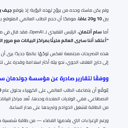
ولم يكن ماسك وحده من يروّج لهذه الرؤية؛ إذ يتوقع
جيف ب
بين
10 و20 عامًا
، موضحًا أن حجم الطلب العالمي المتوقع يج
أما
سام ألتمان
، الرئيس التنفيذي لـ OpenAI، فقد قال في مقابلة سابقة في يوليو الماضي:
“أعتقد أننا سنرى العالم مليئًا بمراكز البيانات مع مرور ا
هذه التصريحات مجتمعة تعكس توجّهًا عالميًا جديدًا يرى أن م
إلى خارج الغلاف الجوي، نحو بيئة أكثر استدامة وقدرة على تلب
ووفقًا لتقارير صادرة عن مؤسسة
جولدمان س
يُتوقّع أن يتضاعف الطلب العالمي على الكهرباء بحلول عام
0
الاصطناعي. ففي الولايات المتحدة وحدها، تُعد مراكز البيان
من الطاقة لتشغيل الخوادم وتبريدها على مدار الساعة.
ورغم الإغراءات التي يقدمها الفضاء — من طاقة شمسية مست