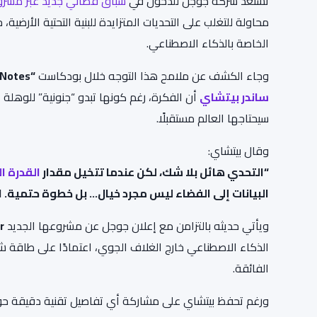
تستعد شركة جوجل للدخول في
سباق فضائي جديد عبر مشر
محاولة للتغلب على التحديات المتزايدة للبنية التحتية الأرضية،
الخاصة بالذكاء الاصطناعي.
وجاء الكشف عن ملامح هذا التوجه خلال بودكاست
“Google AI: Release Notes”
ساندر بيتشاي
أن الفكرة، رغم كونها تبدو “جنونية” للوهلة ا
سيحتاجها العالم مستقبلًا.
وقال بيتشاي:
“التحدي هائل بلا شك، لكن عندما تتخيل مقدار
القدرة ا
البيانات إلى الفضاء ليس مجرد خيال… بل خطوة حتمية. 
ويأتي حديثه بالتزامن مع إعلان جوجل عن مشروعها الجديد
r
الذكاء الاصطناعي خارج الغلاف الجوي، اعتمادًا على طاقة 
الفائقة.
ورغم تحفظ بيتشاي على مشاركة أي تفاصيل تقنية دقيقة حول 