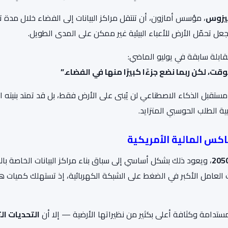
يزوس
، مؤسس أمازون، أن تنتقل مراكز البيانات إلى الفضاء خلال مدة ت
عل تحمّل الأرض للأعباء البيئية غير ممكن على المدى الطويل.
لوقت، لكن ربما نضع جزءًا كبيرًا منها في الفضاء.”
ستقبل الذكاء الاصطناعي لن يُبنى على الأرض فقط، بل قد تمتد بنيته ال
ية الطلب الحوسبي المتزايد.
اكس
المالية الأمريكية
205
، ويعود ذلك بشكل أساسي إلى سباق بناء مراكز البيانات الخاصة بال
ات العامل الأكبر في الضغط على الشبكة الكهربائية، إذ تستهلك كميات ها
دامة وكثافة أعلى بكثير من نظيراتها الأرضية — إلا أن
التحديات ال