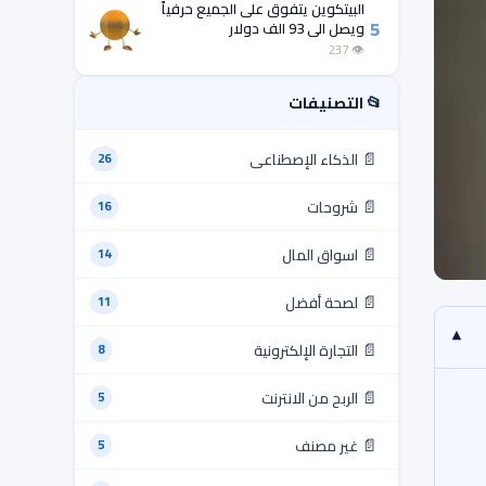
البيتكوين يتفوق على الجميع حرفياً
5
ويصل الى 93 الف دولار
👁 237
📂 التصنيفات
📄
الذكاء الإصطناعى
26
📄
شروحات
16
📄
اسواق المال
14
📄
لصحة أفضل
11
▾
📄
التجارة الإلكترونية
8
📄
الربح من الانترنت
5
📄
غير مصنف
5