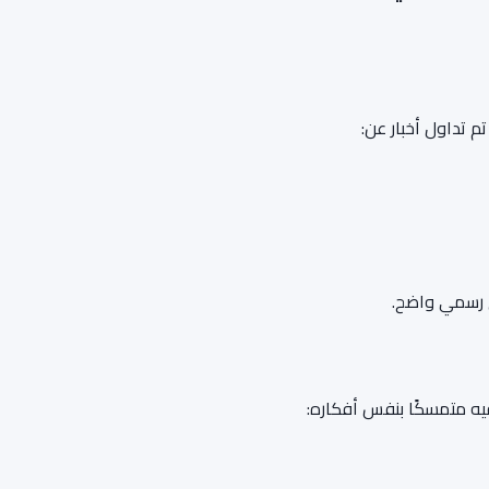
م تداول أخبار عن:
يق رسمي واضح.
يه متمسكًا بنفس أفكاره: