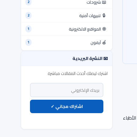
📖
شروحات
2
🔒
تنبيهات أمنية
2
🌐
المواقع الالكترونية
1
🍎
آيفون
1
📧 النشرة البريدية
اشترك ليصلك أحدث المقالات مباشرة
اشتراك مجاني ✓
لأطباء