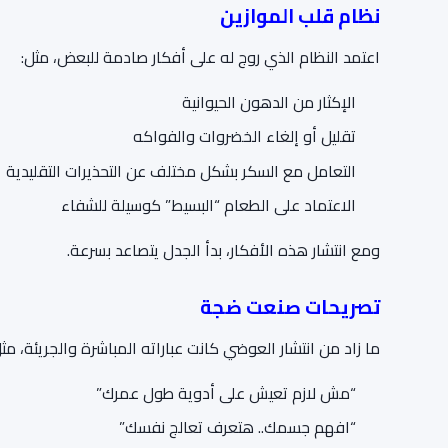
نظام قلب الموازين
اعتمد النظام الذي روج له على أفكار صادمة للبعض، مثل:
الإكثار من الدهون الحيوانية
تقليل أو إلغاء الخضروات والفواكه
التعامل مع السكر بشكل مختلف عن التحذيرات التقليدية
الاعتماد على الطعام “البسيط” كوسيلة للشفاء
ومع انتشار هذه الأفكار، بدأ الجدل يتصاعد بسرعة.
تصريحات صنعت ضجة
ما زاد من انتشار العوضي كانت عباراته المباشرة والجريئة، مثل
“مش لازم تعيش على أدوية طول عمرك”
“افهم جسمك.. هتعرف تعالج نفسك”