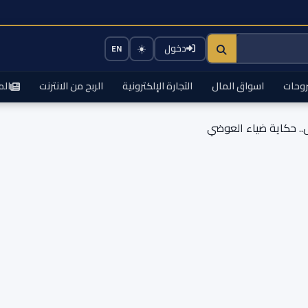
☀️
دخول
EN
وحات
اسواق المال
التجارة الإلكترونية
الربح من الانترنت
الم
. حكاية ضياء العوضي