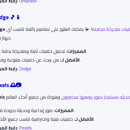
Unsplash
رابط الموقع:
edge 🎵📱
فيات متحركة مذهلة
! 💫 يمكنك العثور على تصاميم رائعة تناسب أي
ge
جهاز بسهولة.
تحميل خلفيات ثابتة ومتحركة بدقة عالية.
المميزات:
من يبحث عن خلفيات متنوعة وفريدة.
الأفضل لـ:
Zedge
رابط الموقع:
exels 🌅📷
حديثه باستمرار بصور يرفعها محترفون
els
صور إبداعية وحديثة بجودة فائقة.
المميزات:
خلفيات فنية واحترافية تناسب جميع الأذواق.
الأفضل لـ:
Pexels
رابط الموقع: