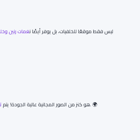
ليس فقط موقعًا للخلفيات، بل يوفر أيضًا ن
غمات رنين وخل
وهواة من جميع أنحاء العالم. 🌍
هو كنز من الصور المجانية عالية الجودة! يتم
ت