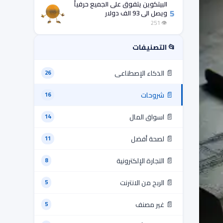
البيتكوين يتفوق على الجميع حرفياً
5
ويصل الى 93 الف دولار
👁 251
📂 التصنيفات
📄
الذكاء الإصطناعى
26
📄
شروحات
16
📄
اسواق المال
14
📄
لصحة أفضل
11
📄
التجارة الإلكترونية
8
📄
الربح من الانترنت
5
📄
غير مصنف
5