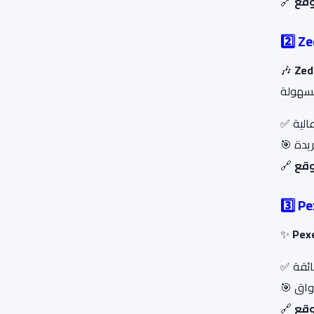
🔗
2️⃣ Z
🎶
Zed
✅
🎯
🔗
3️⃣ P
✨
Pex
✅
🎯
🔗