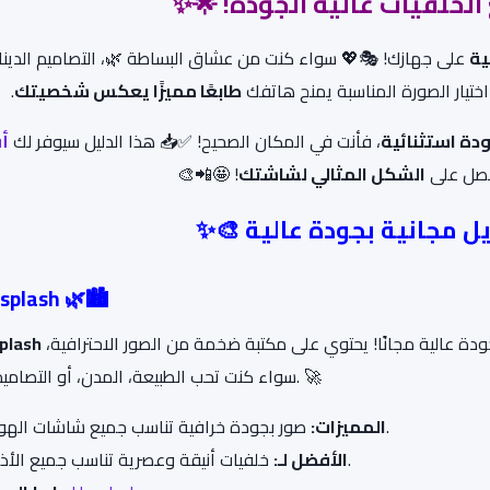
لخلفيات عالية الجودة!
🌟✨
ة
على جهازك! 🎭💖 سواء كنت من عشاق البساطة 🌿، التصاميم الدينا
اختيار الصورة المناسبة يمنح هاتفك
طابعًا مميزًا يعكس شخصيتك
.
دة استثنائية
، فأنت في المكان الصحيح! ✅📥 هذا الدليل سيوفر لك
أ
حصل على
الشكل المثالي لشاشتك
! 🤩📲🎨
ل مجانية بجودة عالية 🎨✨
nsplash 🌿🏙️
هو واحد من أفضل المصادر للحصول على خلفيات مميزة بجودة عالية مجانًا! يحتوي على مكتبة ضخمة من الصور الاحترافية،
plash
سواء كنت تحب الطبيعة، المدن، أو التصاميم الفنية. 🚀
صور بجودة خرافية تناسب جميع شاشات الهواتف.
المميزات:
خلفيات أنيقة وعصرية تناسب جميع الأذواق.
الأفضل لـ: