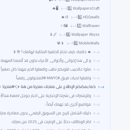
5️⃣ WallpapersCraft 🖥️🔥
6️⃣ HDQwalls 🎨🔥
7️⃣ Wallhaven 🖼️✨
8️⃣ Wallpaper Abyss 🌌📱
9️⃣ MobileWalls 📱💎
🔥 خاتمة: كيف تختار الخلفية المثالية لهاتفك؟ 🎯📱
و الى هنا إخوانى وأخواتى الأعزاء نكون قد أتممنا المهمة 
صلوا عالحبيب قلوبكم تطيب وافعلوا الخير مهما كان صغيراً 
وتقبلوا تحيات فريق #MWYC #المتحولون_رقمياً
كما يمكنكم الإطلاع على منتجات متجرنا من هنا 👈#متجرنا 
وللإشتراك فى نشرتنا الإخبارية على اخبار جوجل اضغط هنا✌
مواضيع أخرى قد تهمك أيضاً :
دليلك الشامل للربح من التسويق الرقمي بدون مغادرة منزل
اكثر الوظائف دخلاً على الإنترنت فى 2025 من منزلك