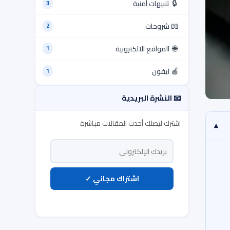
🔒
تنبيهات أمنية
3
📖
شروحات
2
🌐
المواقع الالكترونية
1
🍎
آيفون
1
📧 النشرة البريدية
اشترك ليصلك أحدث المقالات مباشرة
▾
اشتراك مجاني ✓