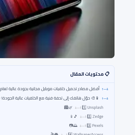
📋 محتويات المقال
أفضل مصادر تحميل خلفيات موبايل مجانية بجودة عالية لعام 2025
📱🎨 حوّل هاتفك إلى تحفة فنية مع الخلفيات عالية الجودة!
1️⃣ Unsplash 🌿🏙️
2️⃣ Zedge 🎵📱
3️⃣ Pexels 🌅📷
4️⃣ WallpaperAccess 🎮🎬