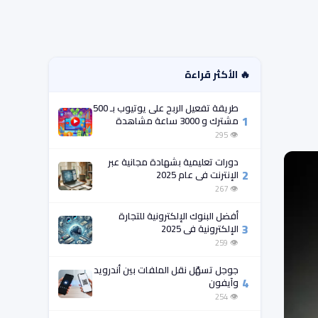
🔥 الأكثر قراءة
طريقة تفعيل الربح على يوتيوب بـ 500
1
مشترك و 3000 ساعة مشاهدة
فقط!
👁 295
دورات تعليمية بشهادة مجانية عبر
2
الإنترنت في عام 2025
👁 267
أفضل البنوك الإلكترونية للتجارة
3
الإلكترونية في 2025
👁 259
جوجل تسهّل نقل الملفات بين أندرويد
4
وآيفون
👁 254