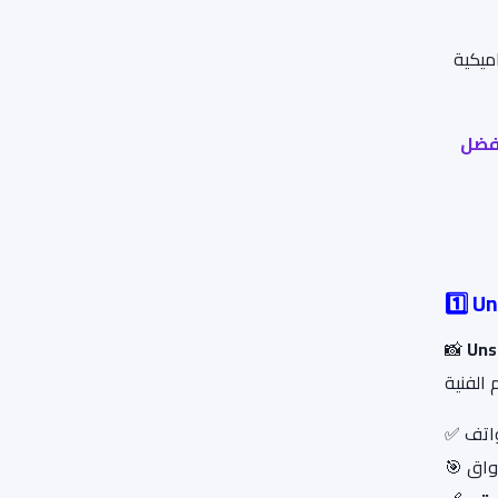
ميكية
فضل
1️⃣ U
📸
Uns
✅
🎯