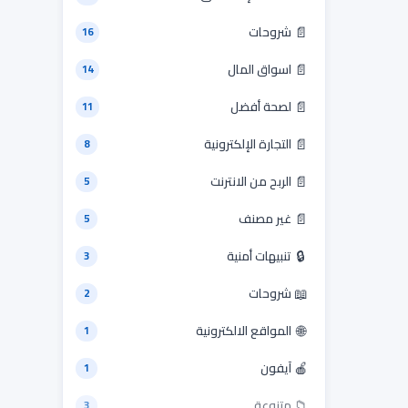
📄
شروحات
16
📄
اسواق المال
14
📄
لصحة أفضل
11
📄
التجارة الإلكترونية
8
📄
الربح من الانترنت
5
📄
غير مصنف
5
🔒
تنبيهات أمنية
3
📖
شروحات
2
🌐
المواقع الالكترونية
1
🍎
آيفون
1
📁
متنوعة
3