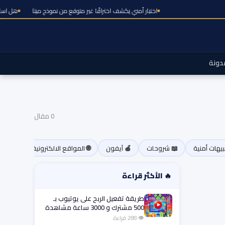
اختبار أمني يكشف اختراقًا غير متوقع من نموذج ميتا
هل
دونة
0 مقال
نبيهات أمنية
📖 شروحات
🍎 آيفون
🌐 المواقع الالكترونية
🔥 الأكثر قراءة
طريقة تفعيل الربح على يوتيوب بـ
500 مشترك و 3000 ساعة مشاهدة
فقط!
👁 288 قراءة