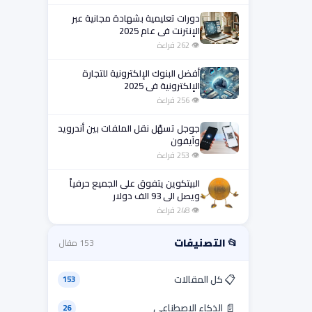
دورات تعليمية بشهادة مجانية عبر
الإنترنت في عام 2025
👁 262 قراءة
أفضل البنوك الإلكترونية للتجارة
الإلكترونية في 2025
👁 256 قراءة
جوجل تسهّل نقل الملفات بين أندرويد
وآيفون
👁 253 قراءة
البيتكوين يتفوق على الجميع حرفياً
ويصل الى 93 الف دولار
👁 248 قراءة
📂 التصنيفات
153 مقال
📋
كل المقالات
153
📄
الذكاء الإصطناعى
26