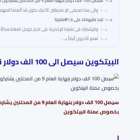
سيصل 100 الف دولار بنهاية العام 9 من المحللين يشاركون تحليلهم بخصوص عملة البيتكوين
والى هنا صديقى او صديقتى الأعزاء نكون قد أتممنا المهمة
تجد مايهمك على 👈#متجرنا
وللإشتراك فى نشرتنا الإخبارية على اخبار جوجل اضغط هنا✌
اهتم الأخرون أيضاً بـــ :
البيتكوين سيصل الى 100 الف دولار قريباً حسب المحلليلن
سيصل 100 الف دولار بنهاية العام 9 من 
بخصوص عملة البيتكوين