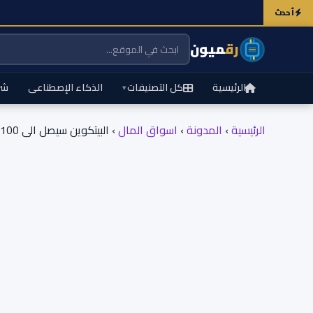
أحدث
رق
ميون
الرئيسية
كل التصنيفات
الذكاء الإصطناعى
شر
▾
الرئيسية
›
المدونة
›
اسواق المال
›
البيتكوين سيصل الى 100 الف دولار قريباً حسب المحلل