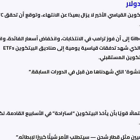
كوين القياسي الأخير لا يزال بعيدًا عن الانتهاء
، وتوقع 
وفيما يتماشى مع توقعات عدة محللين آخرين، أشار Gilbert إلى أن فوز ترامب في الانتخابات، وانخفاض أسعار الفائد
الولايات المتحدة القوي، وزيادة الاهتمام المؤسسي، الذي شهد تدفقات قياسية يومية إلى صناديق البيتكوين ETFs
يتكوين المستقبلي.
ائد، حذر Gilbert من أن هناك احتمالًا قويًا بأن يأخذ البيتكوين “استراحة” في الأسابيع القادمة، ل
ين مثل قطار شحن — سيتطلب الأمر شيئًا كبيرًا لإبطائه.”