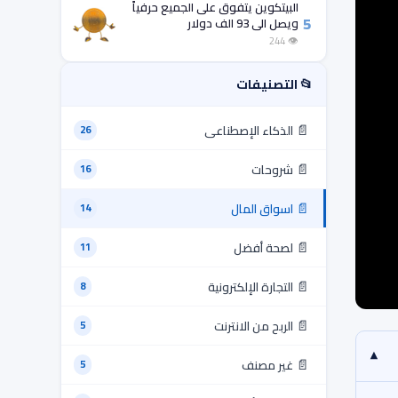
البيتكوين يتفوق على الجميع حرفياً
5
ويصل الى 93 الف دولار
👁 244
📂 التصنيفات
📄
الذكاء الإصطناعى
26
📄
شروحات
16
📄
اسواق المال
14
📄
لصحة أفضل
11
📄
التجارة الإلكترونية
8
📄
الربح من الانترنت
5
▾
📄
غير مصنف
5