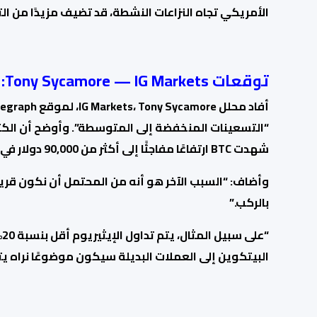
الأمريكي تجاه النزاعات النشطة، قد تضيف مزيدًا من ا
توقعات Tony Sycamore — IG Markets: في نطاق التسعينات المنخفضة إلى المتوسطة
“التسعينات المنخفضة إلى المتوسطة”. وأوضح أن الكثير 
شهدت BTC ارتفاعًا مفاجئًا إلى أكثر من 90,000 دولار في 11 نوفمبر.
وأضاف: “السبب الآخر هو أنه من المحتمل أن نكون قريب
بالركب.”
“
البيتكوين إلى العملات البديلة سيكون موضوعًا نراه يتط