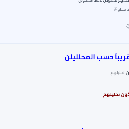
 بنجاح ✌
المحللين يشاركون تحليلهم