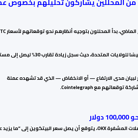
سيصل 100 الف دولار بنهاية العام 9 من المحللين يشاركون تحليلهم بخصوص 
 الماضي
يسًا للولايات المتحدة
، حيث سجل زيادة تقارب 30% ليصل إ
 لبيان مدى الارتفاع — أو الانخفاض — الذي قد تشهده عملة
ات المشفرة OKX
، يتوقع أن يصل سعر البيتكوين إلى “ما يزيد ع