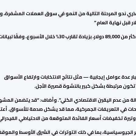
ي نحو المرحلة التالية
من النمو في سوق العملات المشفرة، و
بأكثر من 89,000 دولار، بزيادة تقارب 30% خلال الأسبوع، وفقًا لبيانا
 في الاعتبار عدة عوامل إيجابية — مثل نتائج الانتخابات وارتفاع الأسواق
د تكون مرتبطة بشكل كبير بالنشوة قصيرة الأجل.
الة من عدم اليقين الاقتصادي
الكلي”. وأضاف: “قد يتضمن المشه
حات في التعريفات الجمركية، مما قد يشكل صدمة للأسواق. أعتق
يرة تخفيضات أسعار الفائدة المتوقعة من الاحتياطي الفيدرالي
طر الجيوسياسية
، بما في ذلك التوترات في الشرق الأوسط والموق