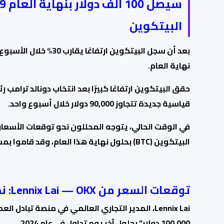
البيتكوين
بعد أن سجل البيتكوين ارتفاعًا يقارب 30%
خلال الأسبوع
نهاية العام.
حقق البيتكوين ارتفاعًا كبيرًا
بعد انتخاب دونالد ترامب رئ
قياسية جديدة تتجاوز 90,000 دولار خلال أسبوع واحد.
في الوقت الحالي، يتوجه المحللون نحو توقعات الأسعار
البيتكوين (BTC) بحلول نهاية هذا العام، وقد قاموا بمشاركة توقعاتهم مع Cointelegraph.
توقعات السعر من Lennix Lai — OKX: نحو 100,000 دولار
Lennix Lai،
المدير التجاري العالمي في منصة تبادل العمل
100,000 دولار” بحلول آخر يوم تداول في عام 2024.