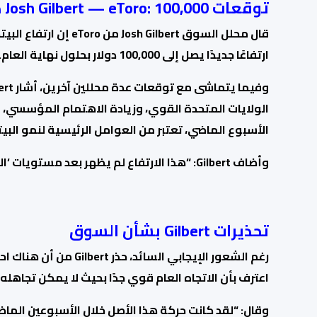
توقعات Josh Gilbert — eToro: 100,000 دولار
قال محلل السوق Josh Gilbert من eToro إن
ارتفاع البيت
ارتفاعًا جديدًا يصل إلى 100,000 دولار بحلول نهاية العام.
الأسبوع الماضي، تعتبر من العوامل الرئيسية لنمو الب
وأضاف Gilbert: “هذا الارتفاع لم يظهر بعد مستويات ‘النشوة’ التي شهدناها من قبل في الدورات السابقة.”
تحذيرات Gilbert بشأن السوق
رغم الشعور الإيجابي الس
اعترف بأن الاتجاه العام قوي جدًا بحيث لا يمكن تجاهله.
وقال: “لقد كانت حركة هذا الأصل خلال الأسبوعين الماضي