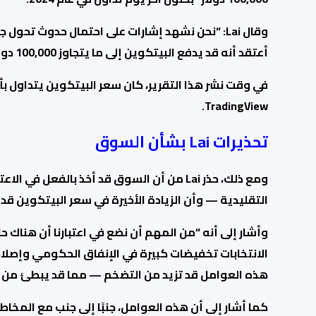
وقال Lai: “نحن نشهد
إشارات على احتمال حدوث تحول جذر
أعتقد أنه قد يدفع البيتكوين إلى ما يتجاوز 100,000 دولار قبل نهاية العام.”
في وقت نشر هذا التقرير،
كان سعر البيتكوين يتداول
TradingView.
تحذيرات Lai بشأن السوق
ومع ذلك، حذر Lai من أن السوق قد أخذ بالفعل
التقليدية — وأن الزيادة الأخيرة في سعر البيتكوين ق
وأشار إلى أنه “من
المهم أن نضع في اعتبارنا أن هناك ح
الانتخابات تخفيضات كبيرة في الإنفاق الحكومي وإصلا
هذه العوامل قد تزيد من التضخم — مما قد يبطئ من وت
كما أشار إلى أن هذه العوامل،
جنبًا إلى جنب مع المخا