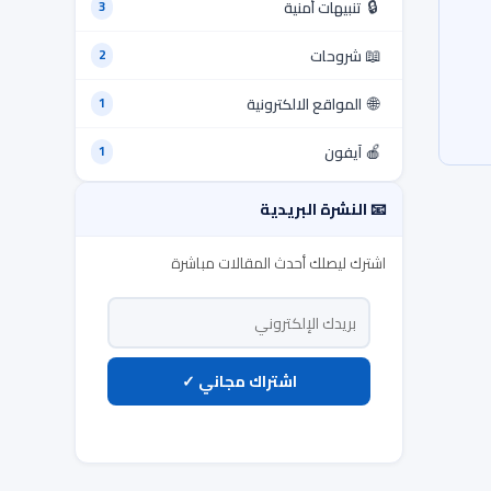
🔒
تنبيهات أمنية
3
📖
شروحات
2
🌐
المواقع الالكترونية
1
🍎
آيفون
1
📧 النشرة البريدية
اشترك ليصلك أحدث المقالات مباشرة
اشتراك مجاني ✓