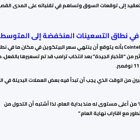
لتعقيد إلى توقعات السوق وتساهم في تقلباته على المدى القصير
أفاد محلل IG Markets، Tony Sycamore، لموقع Cointelegraph بأنه يتوقع أن ينتهي سعر البيتكوين في مكان ما في 
من “الأخبار الجيدة” بعد انتخاب ترامب قد تم تسعيرها بالفعل، 
ين من الوقت الذي يجب أن تبدأ فيه بعض العملات البديلة في ال
على سبيل المثال، يتم تداول الإيثيريوم أقل بنسبة 20% من أعلى مستوى له منذ بداية العام، لذا أشتبه أن التحول من
ور مع اقتراب نهاية العام.”