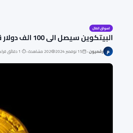
اسواق المال
البيتكوين سيصل الى 100 الف دولار قريباً حسب المحلليلن
•
•
م
رقميون
15 نوفمبر 2024
202 مشاهدة
⏱ 1 دقائق قراءة