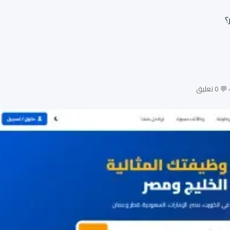
؟
💬 0 تعليق