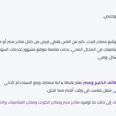
وخلاص.
سّع مصادر البحث. كتير من الناس بتلاقي فرص من خلال متاجر مصر أو مت
ر الفيتامينات في المجال الصحي، بجانب متابعة موقع مشهور لخدمات السو
شكل يومي.
ئف الخليج ومصر
يعتبر نقطة بداية ممتازة. ومع الاستخدام الذكي
ى شغل مناسب في وقت أقصر مما تتخيل.
ة
، إلى جانب ما توفره
متاجر مص
ر
ومتاجر الكويت
ومتاجر الفيتامينات
والم