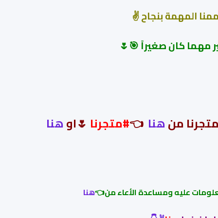
ممنا المهمة بنجاح ✌
 مهما كان صغيراً 🎯🌷
متجرنا من
هنا
👈
#
متجرنا
🌷او
هنا
لومات عليه ومساعدة الأعاء من👈
هنا