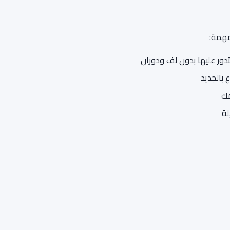
مهمة:
دور عليها بدون لف ودوران
 بالجديد
مك
لة