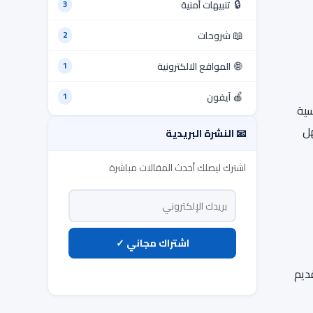
🔒
تنبيهات أمنية
3
📖
شروحات
2
🌐
المواقع الالكترونية
1
🍎
آيفون
1
سية
ل
📧 النشرة البريدية
اشترك ليصلك أحدث المقالات مباشرة
اشتراك مجاني ✓
ديم