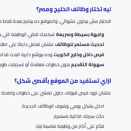
ليه تختار
وظائف الخليج ومصر
؟
الاختيار مش بيكون عشوائي، والموقع ده بيتميز بعدة نقاط 
واجهة بسيطة وسريعة
تساعدك تلاقي الوظيفة اللي بت
تحديث مستمر للوظائف
علشان تفضل دايمًا على اطلاع
فرص داخل وخارج الكويت
وده بيوسّع دايرة البحث قدا
سهولة التقديم
بدون خطوات معقدة أو تسجيلات طوي
ازاي تستفيد من الموقع بأقصى شكل؟
علشان تزود فرص قبولك، حاول تمشي على خطوات واضحة:
ادخل بشكل يومي وشوف الوظائف الجديدة
حدّث سيرتك الذاتية باستمرار
قدّم على أكتر من وظيفة مناسبة ليك