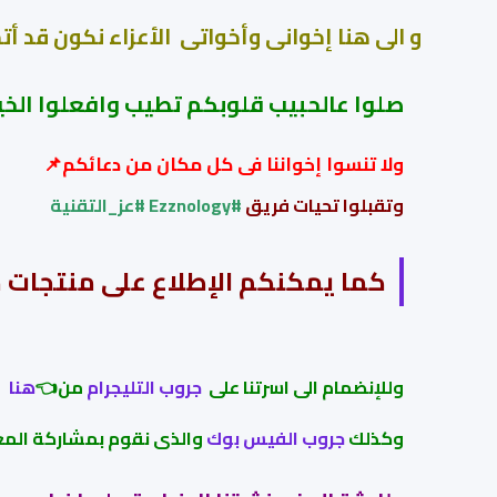
و الى هنا إخوانى وأخواتى الأعزاء نكون قد أت
صلوا عالحبيب قلوبكم تطيب وافعلوا الخير
ولا تنسوا إ
خواننا فى كل مكان من دعائكم📌
وتقبلوا تحيات فريق
#
Ezznology
#عز_التقنية
كما يمكنكم الإطلاع على منتجات 
وللإنضمام الى اسرتنا على
جروب التليجرام
من👈
هنا
وكذلك
جروب الفيس بوك
والذى نقوم بمشاركة المع