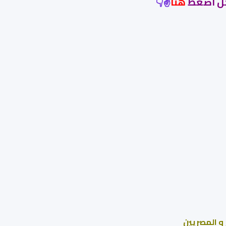
وجل اضغط
هنا
✌👇
و المصريين