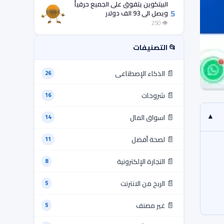
البيتكوين يتفوق على الجميع حرفياً
5
ويصل الى 93 الف دولار
👁 250
📂 التصنيفات
📄
الذكاء الإصطناعى
26
📄
شروحات
16
▾
📄
اسواق المال
14
📄
لصحة أفضل
11
📄
التجارة الإلكترونية
8
📄
الربح من الانترنت
5
📄
غير مصنف
5