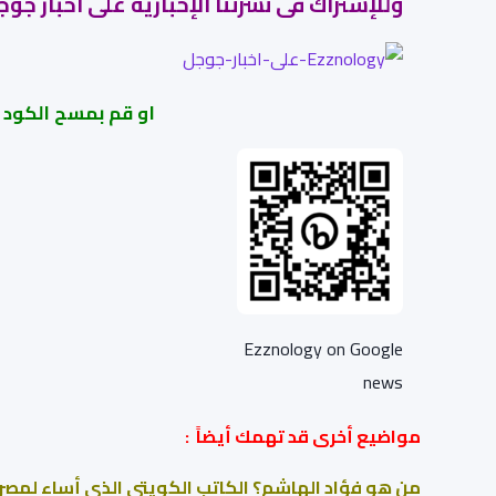
وللإشتراك فى نشرتنا الإخبارية على اخبار ج
او قم بمسح الكود
Ezznology on Google
news
مواضيع أخرى قد تهمك أيضاً :
من هو فؤاد الهاشم؟ الكاتب الكويتى الذى أساء لمصر 